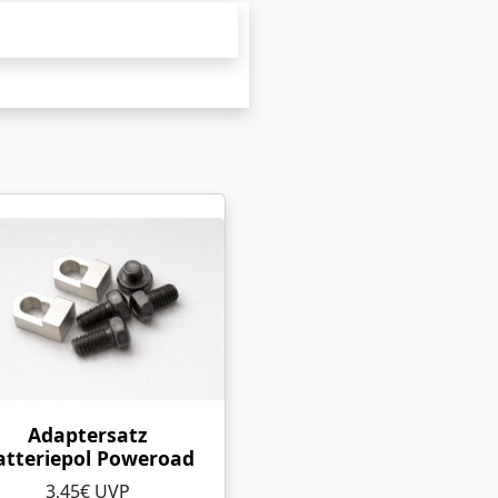
Adaptersatz
atteriepol Poweroad
3,45€ UVP