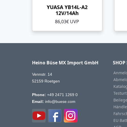
YUASA YB14L-A2
12V/14Ah
86,03€ UVP
Heino Büse MX Import GmbH
SHOP 
Anmeld
Vennstr. 14
Abmeld
52159 Roetgen
Katalo
Testurt
Phone:
+49 2471 1269 0
Beileg
Email:
info@buese.com
Händle
Fahrsc
EU Bat