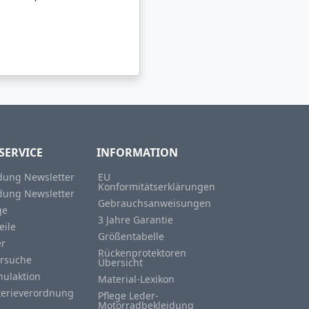
SERVICE
INFORMATION
ung Newsletter
EU
Konformitätserklärungen
ung Newsletter
Gebrauchsanweisungen
ge
3 Jahre Garantie
eile
Größentabelle
er
Rückenprotektoren
rsuche
Übersicht
hulaktion
Material-Lexikon
terieverordnung
Pflege Leder-
Motorradbekleidung