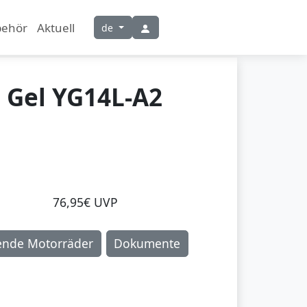
behör
Aktuell
de
Gel YG14L-A2
76,95€ UVP
ende Motorräder
Dokumente