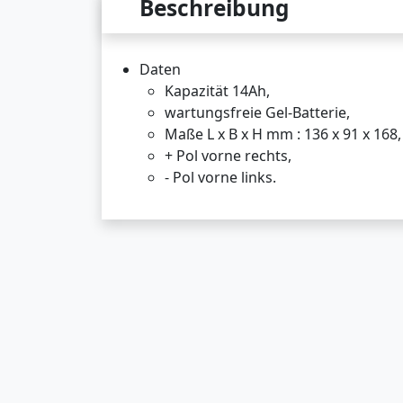
Beschreibung
Daten
Kapazität 14Ah,
wartungsfreie Gel-Batterie,
Maße L x B x H mm : 136 x 91 x 168,
+ Pol vorne rechts,
- Pol vorne links.