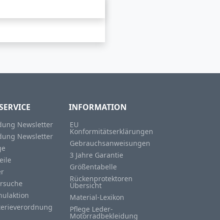
SERVICE
INFORMATION
ung Newsletter
EU
Konformitätserklärungen
ung Newsletter
Gebrauchsanweisungen
ge
3 Jahre Garantie
eile
Größentabelle
er
Rückenprotektoren
rsuche
Übersicht
hulaktion
Material-Lexikon
terieverordnung
Pflege Leder-
Motorradbekleidung