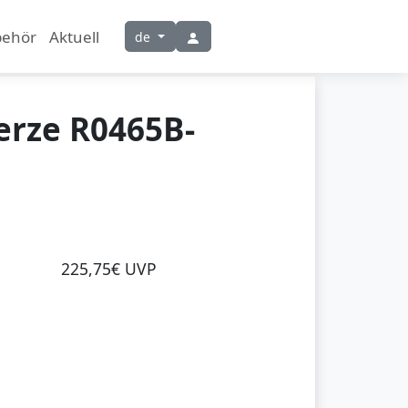
behör
Aktuell
de
rze R0465B-
225,75€ UVP