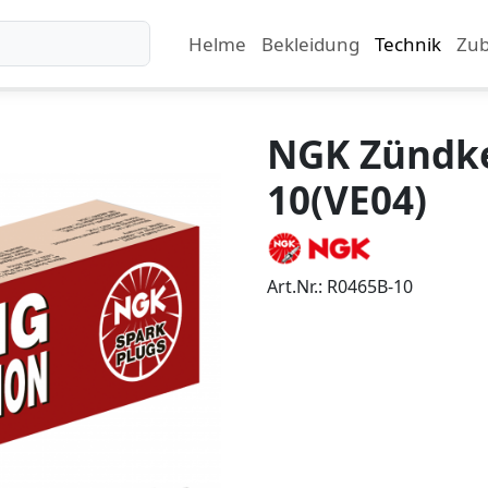
Helme
Bekleidung
Technik
Zu
NGK Zündke
10(VE04)
Art.Nr.: R0465B-10