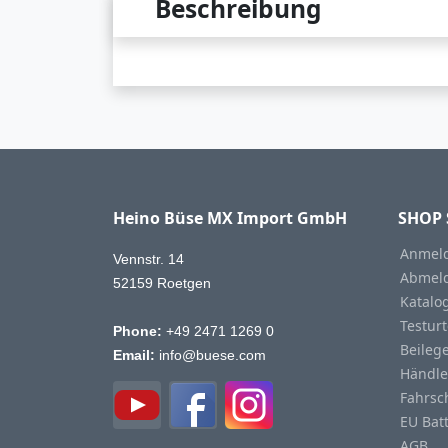
Beschreibung
Heino Büse MX Import GmbH
SHOP 
Anmeld
Vennstr. 14
Abmeld
52159 Roetgen
Katalo
Testurt
Phone:
+49 2471 1269 0
Beileg
Email:
info@buese.com
Händle
Fahrsc
EU Bat
AGB