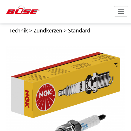
Technik
>
Zündkerzen
>
Standard