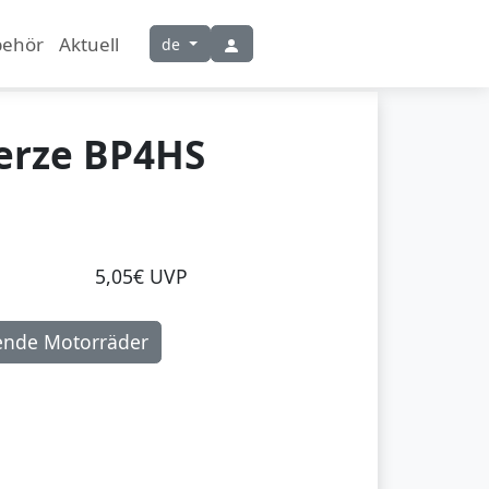
behör
Aktuell
de
erze BP4HS
5,05€ UVP
ende Motorräder