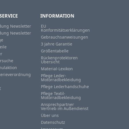
SERVICE
INFORMATION
ung Newsletter
EU
Konformitätserklärungen
ung Newsletter
Gebrauchsanweisungen
ge
3 Jahre Garantie
eile
Größentabelle
er
Rückenprotektoren
rsuche
Übersicht
hulaktion
Material-Lexikon
terieverordnung
Pflege Leder-
Motorradbekleidung
Pflege Lederhandschuhe
t
Pflege Textil-
Motorradbekleidung
Ansprechpartner
Vertrieb im Außendienst
Über uns
Datenschutz