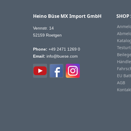
Heino Büse MX Import GmbH
SHOP 
Anmeld
Vennstr. 14
Abmeld
52159 Roetgen
Katalo
Testurt
Phone:
+49 2471 1269 0
Beileg
Email:
info@buese.com
Händle
Fahrsc
EU Bat
AGB
Kontak