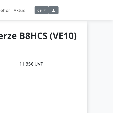
behör
Aktuell
de
rze B8HCS (VE10)
11,35€ UVP