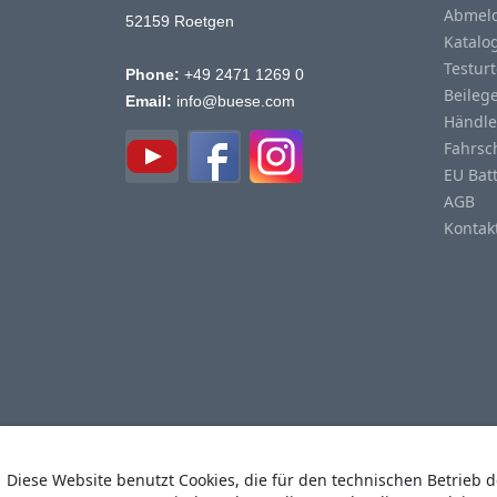
Abmeld
52159 Roetgen
Katalo
Testurt
Phone:
+49 2471 1269 0
Beileg
Email:
info@buese.com
Händle
Fahrsc
EU Bat
AGB
Kontak
Diese Website benutzt Cookies, die für den technischen Betrieb 