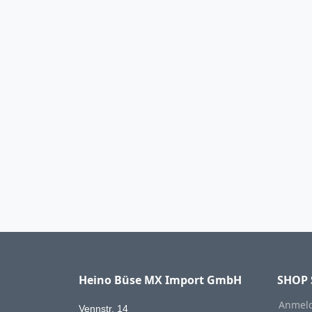
Heino Büse MX Import GmbH
SHOP 
Anmeld
Vennstr. 14