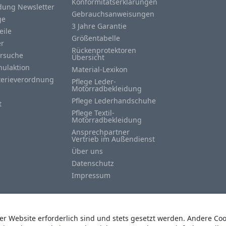
Konformitätserklärungen
ung Newsletter
Gebrauchsanweisungen
ge
3 Jahre Garantie
eile
Größentabelle
er
Rückenprotektoren
rsuche
Übersicht
hulaktion
Material-Lexikon
terieverordnung
Pflege Leder-
Motorradbekleidung
Pflege Lederhandschuhe
t
Pflege Textil-
Motorradbekleidung
Ansprechpartner
Vertrieb im Außendienst
Über uns
Datenschutz
Impressum
der Website erforderlich sind und stets gesetzt werden. Andere Co