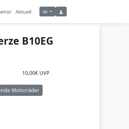
behör
Aktuell
de
erze B10EG
10,00€ UVP
ende Motorräder