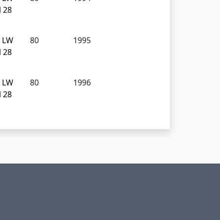
l 28
m LW
80
1995
l 28
m LW
80
1996
l 28