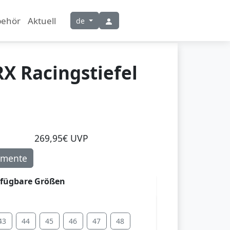
behör
Aktuell
de
X Racingstiefel
269,95€ UVP
mente
rfügbare Größen
43
44
45
46
47
48