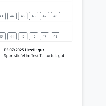
43
44
45
46
47
48
43
44
45
46
47
48
PS 07/2025 Urteil: gut
Sportstiefel im Test Testurteil: gut