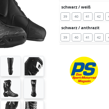
schwarz / weiß
39
40
41
42
schwarz / anthrazit
39
40
41
42