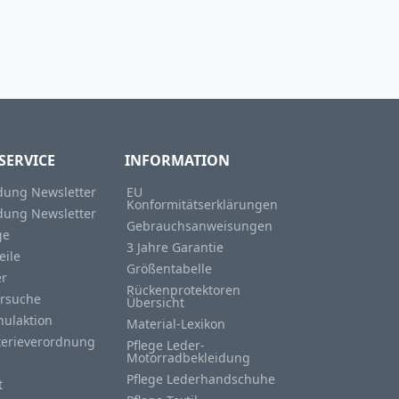
SERVICE
INFORMATION
ung Newsletter
EU
Konformitätserklärungen
ung Newsletter
Gebrauchsanweisungen
ge
3 Jahre Garantie
eile
Größentabelle
er
Rückenprotektoren
rsuche
Übersicht
hulaktion
Material-Lexikon
terieverordnung
Pflege Leder-
Motorradbekleidung
Pflege Lederhandschuhe
t