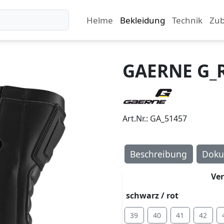
Helme
Bekleidung
Technik
Zu
GAERNE G_R
Art.Nr.: GA_51457
Beschreibung
Doku
Ve
schwarz / rot
39
40
41
42