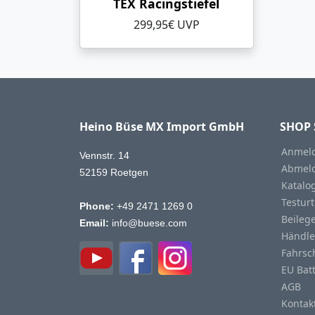
TEX Racingstiefel
299,95€ UVP
Heino Büse MX Import GmbH
SHOP 
Anmeld
Vennstr. 14
Abmeld
52159 Roetgen
Katalo
Testurt
Phone:
+49 2471 1269 0
Beileg
Email:
info@buese.com
Händle
Fahrsc
EU Bat
AGB
Kontak