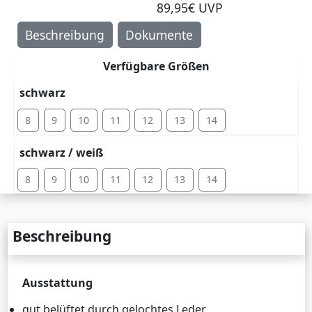
89,95€ UVP
Beschreibung
Dokumente
Verfügbare Größen
schwarz
8
9
10
11
12
13
14
schwarz / weiß
8
9
10
11
12
13
14
Beschreibung
Ausstattung
gut belüftet durch gelochtes Leder,