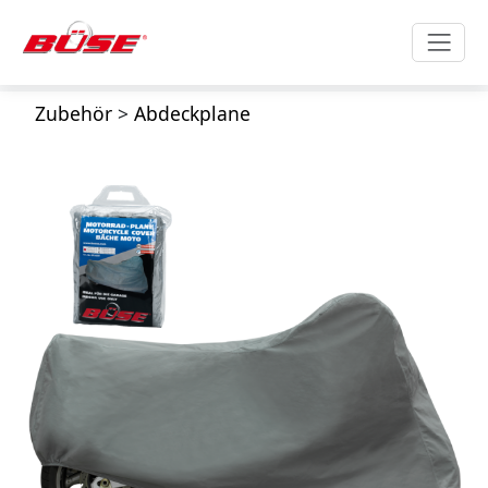
Zubehör
>
Abdeckplane