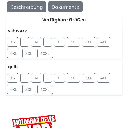
Beschreibung
Dokumente
Verfügbare Größen
schwarz
XS
S
M
L
XL
2XL
3XL
4XL
6XL
8XL
10XL
gelb
XS
S
M
L
XL
2XL
3XL
4XL
6XL
8XL
10XL