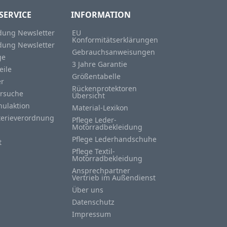
SERVICE
INFORMATION
ung Newsletter
EU
Konformitätserklärungen
ung Newsletter
Gebrauchsanweisungen
ge
3 Jahre Garantie
eile
Größentabelle
er
Rückenprotektoren
rsuche
Übersicht
hulaktion
Material-Lexikon
terieverordnung
Pflege Leder-
Motorradbekleidung
Pflege Lederhandschuhe
t
Pflege Textil-
Motorradbekleidung
Ansprechpartner
Vertrieb im Außendienst
Über uns
Datenschutz
Impressum