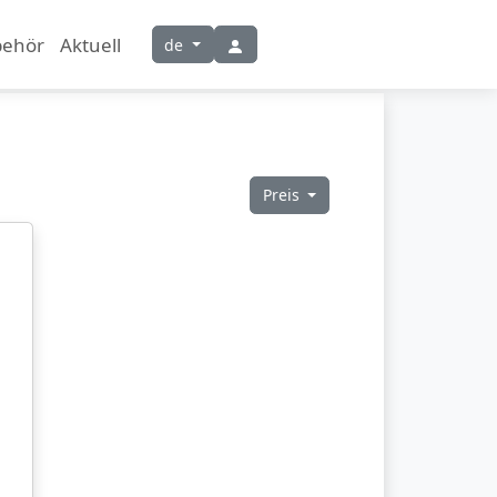
behör
Aktuell
de
Preis