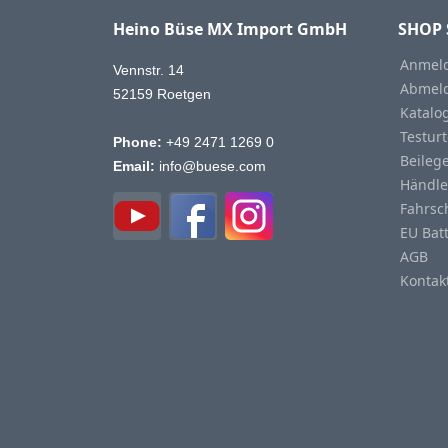
Heino Büse MX Import GmbH
SHOP 
Anmeld
Vennstr. 14
Abmeld
52159 Roetgen
Katalo
Testurt
Phone:
+49 2471 1269 0
Beileg
Email:
info@buese.com
Händle
Fahrsc
EU Bat
AGB
Kontak