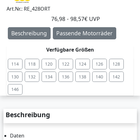
Art.Nr.: RE_428ORT
76,98 - 98,57€ UVP
Beschreibung
Passende Motorräder
Verfügbare Größen
114
118
120
122
124
126
128
130
132
134
136
138
140
142
146
Beschreibung
Daten