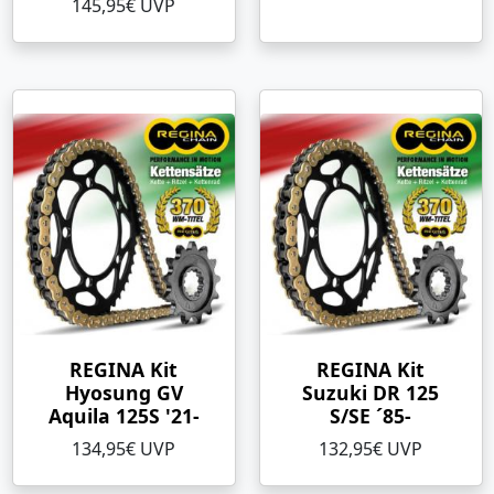
145,95€ UVP
REGINA Kit
REGINA Kit
Hyosung GV
Suzuki DR 125
Aquila 125S '21-
S/SE ´85-
134,95€ UVP
132,95€ UVP