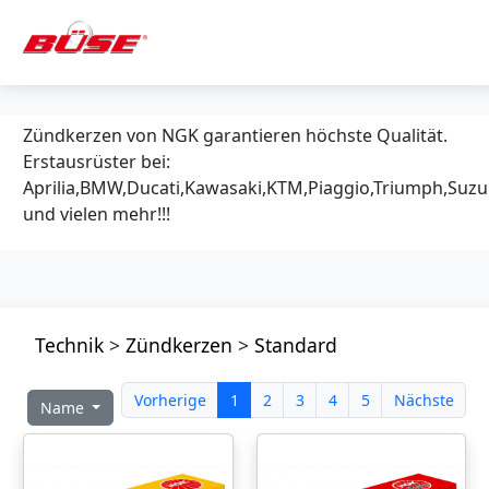
Zündkerzen von NGK garantieren höchste Qualität.
Erstausrüster bei:
Aprilia,BMW,Ducati,Kawasaki,KTM,Piaggio,Triumph,Suz
und vielen mehr!!!
Technik
>
Zündkerzen
>
Standard
Vorherige
1
2
3
4
5
Nächste
Name