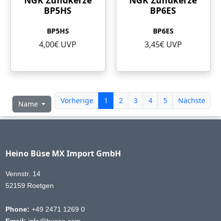
NGK Zündkerze
NGK Zündkerze
BP5HS
BP6ES
BP5HS
BP6ES
4,00€ UVP
3,45€ UVP
Vorherige
1
2
3
4
5
Nächste
Name
Heino Büse MX Import GmbH
Vennstr. 14
52159 Roetgen
Phone:
+49 2471 1269 0
Email:
info@buese.com