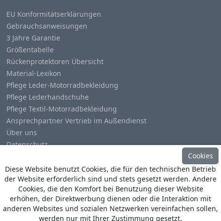
EU Konformitätserklärungen
Gebrauchsanweisungen
3 Jahre Garantie
Größentabelle
Rückenprotektoren Übersicht
Material-Lexikon
Pflege Leder-Motorradbekleidung
Pflege Lederhandschuhe
Pflege Textil-Motorradbekleidung
Ansprechpartner Vertrieb im Außendienst
Über uns
Datenschutz
Cookies
Impressum
Diese Website benutzt Cookies, die für den technischen Betrieb
der Website erforderlich sind und stets gesetzt werden. Andere
Cookies, die den Komfort bei Benutzung dieser Website
erhöhen, der Direktwerbung dienen oder die Interaktion mit
anderen Websites und sozialen Netzwerken vereinfachen sollen,
© Copyright
Heino Büse MX Import GmbH
. All Rights
werden nur mit Ihrer Zustimmung gesetzt.