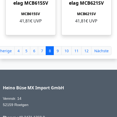
elag MCB615SV
elag MCB621SV
MCB615SV
MCB621SV
41,81€ UVP
41,81€ UVP
rherige
4
5
6
7
8
9
10
11
12
Nächste
Heino Büse MX Import GmbH
Vennstr. 14
52159 Roetgen