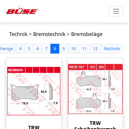
Technik
>
Bremstechnik
>
Bremsbeläge
rherige
4
5
6
7
8
9
10
11
12
Nächste
TRW
TRW