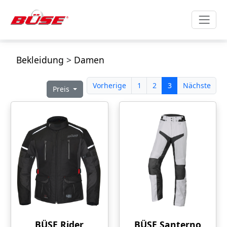
Bekleidung
>
Damen
Vorherige
1
2
3
Nächste
Preis
BÜSE Rider
BÜSE Santerno