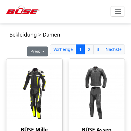
Bekleidung
>
Damen
Vorherige
1
2
3
Nächste
Preis
BÜSE Mille
BÜSE Assen